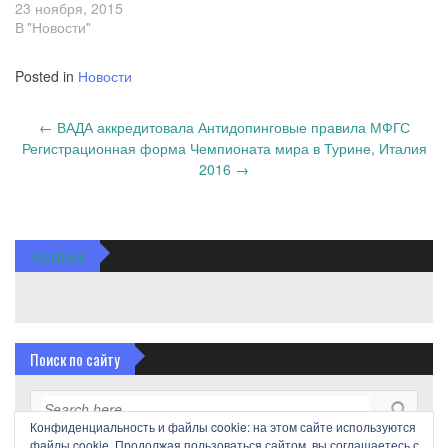
23 ноября, 2015
В "Новости"
Posted in
Новости
Post
←
ВАДА аккредитовала Антидопинговые правила МФГС
navigation
Регистрационная форма Чемпионата мира в Турине, Италия
2016
→
Facebook
Поиск по сайту
Конфиденциальность и файлы cookie: на этом сайте используются
файлы cookie. Продолжая пользоваться сайтом, вы соглашаетесь с