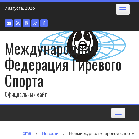
Skip
7 августа, 2026
Toggle
to
navigatio
content
Международная
Федерация Гиревого
Спорта
Официальный сайт
Toggle
navigation
Home
/
Новости
/
Новый журнал «Гиревой спорт»