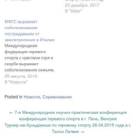
23 декабря, 2017
В "Slider"
МФГС выражает
соболезнование
пострадавшим от
землетрясения в Италии
Международная
федерация гиревого
спорта с чувством горя и
скорби выражает
соболезнование семьям,
25 августа, 2016
родственникам, близким
и друзьям погибших и
В "Новости"
пострадавших в результате
землетрясения в Италии.
Posted in
Новости
,
Соревнования
Президент МФГС
Ю.Щербина
Post
←
7-я Международная научно-практическая конференция
navigation
конференция гиревого спорта в г. Печь, Венгрия
Турнир им.Куньдзинша по гиревому спорту 26.04.2015 года в г.
Талси Латвия
→