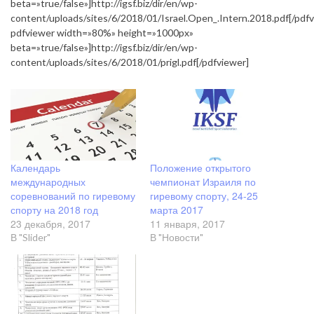
beta=»true/false»]http://igsf.biz/dir/en/wp-
content/uploads/sites/6/2018/01/Israel.Open_.Intern.2018.pdf[/pdfv
pdfviewer width=»80%» height=»1000px»
beta=»true/false»]http://igsf.biz/dir/en/wp-
content/uploads/sites/6/2018/01/prigl.pdf[/pdfviewer]
Календарь
Положение открытого
международных
чемпионат Израиля по
соревнований по гиревому
гиревому спорту, 24-25
спорту на 2018 год
марта 2017
23 декабря, 2017
11 января, 2017
В "Slider"
В "Новости"