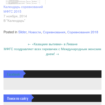
Календарь соревнований
МФГС 2015
7 ноября, 2014
В "Календарь"
Posted in
Slider
,
Новости
,
Соревнования
,
Соревнования 2018
Post
←
«Казацкие вытивки» в Ливане
navigation
МФГС поздравляет всех гиревичек с Международным женским
днем!
→
Facebook
Поиск по сайту