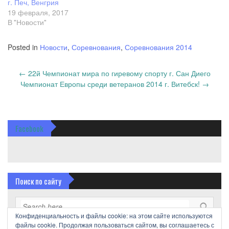
г. Печ, Венгрия
19 февраля, 2017
В "Новости"
Posted in
Новости
,
Соревнования
,
Соревнования 2014
Post
←
22й Чемпионат мира по гиревому спорту г. Сан Диего
navigation
Чемпионат Европы среди ветеранов 2014 г. Витебск!
→
Facebook
Поиск по сайту
Конфиденциальность и файлы cookie: на этом сайте используются
файлы cookie. Продолжая пользоваться сайтом, вы соглашаетесь с