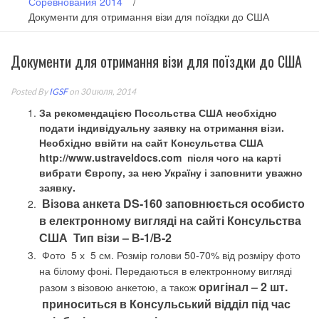
Соревнования 2014
/
Документи для отримання візи для поїздки до США
Документи для отримання візи для поїздки до США
Posted By
IGSF
on 30 июля, 2014
За рекомендацією Посольства США необхідно
подати індивідуальну заявку на отримання візи.
Необхідно ввійти на сайт Консульства США
http
://
www
.
ustraveldocs
.
com
після чого на карті
вибрати Європу, за нею Україну і заповнити уважно
заявку.
Візова анкета
DS
-160
заповнюється особисто
в електронному вигляді на сайті Консульства
США Тип візи – В-1/В-2
Фото 5 х 5 см. Розмір голови 50-70% від розміру фото
на білому фоні. Передаються в електронному вигляді
оригінал – 2 шт.
разом з візовою анкетою, а також
приноситься в Консульський відділ під час