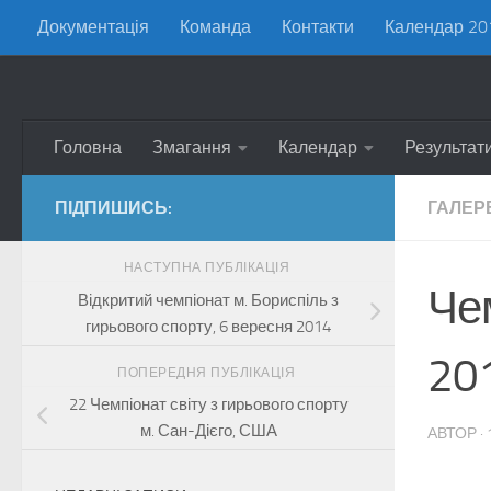
Документація
Команда
Контакти
Календар 20
Skip to content
Головна
Змагання
Календар
Результат
ПІДПИШИСЬ:
ГАЛЕР
НАСТУПНА ПУБЛІКАЦІЯ
Че
Відкритий чемпіонат м. Бориспіль з
гирьового спорту, 6 вересня 2014
201
ПОПЕРЕДНЯ ПУБЛІКАЦІЯ
22 Чемпіонат світу з гирьового спорту
м. Сан-Дієго, США
АВТОР
·