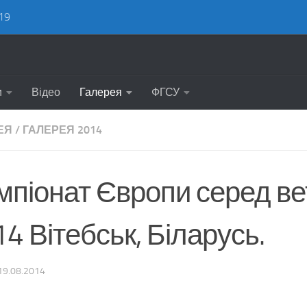
19
и
Відео
Галерея
ФГСУ
ЕЯ
/
ГАЛЕРЕЯ 2014
мпіонат Європи серед ве
4 Вітебськ, Біларусь.
19.08.2014