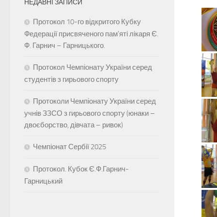
НЕДАВНІ ЗАПИСИ
Протокол 10-го відкритого Кубку
Федерації присвяченого памʼяті лікаря Є.
Ф. Гарнич – Гарницького.
Протокол Чемпіонату України серед
студентів з гирьового спорту
Протоколи Чемпіонату України серед
учнів ЗЗСО з гирьового спорту (юнаки –
двоєборство, дівчата – ривок)
Чемпіонат Сербії 2025
Протокол. Кубок Є.Ф.Гарнич-
Гарницький