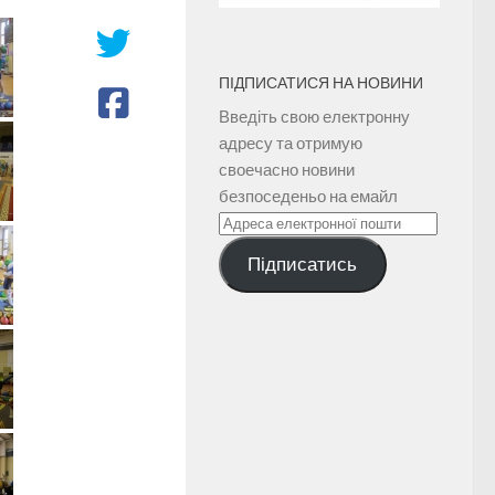
ПІДПИСАТИСЯ НА НОВИНИ
Введіть свою електронну
адресу та отримую
своечасно новини
безпоседеньо на емайл
Адреса
електронної
Підписатись
пошти