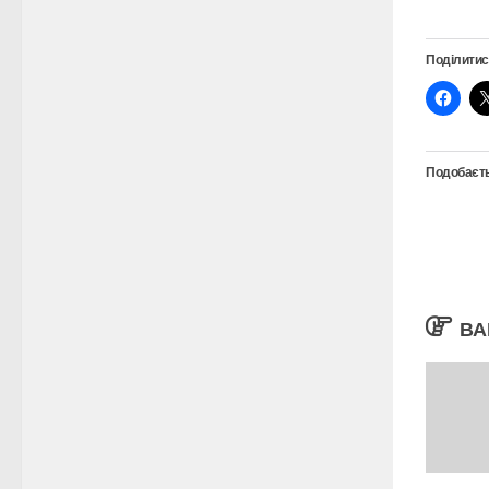
Поділитис
Подобаєть
ВА