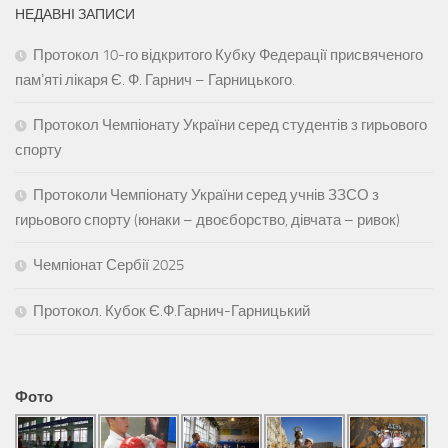
НЕДАВНІ ЗАПИСИ
Протокол 10-го відкритого Кубку Федерації присвяченого
памʼяті лікаря Є. Ф. Гарнич – Гарницького.
Протокол Чемпіонату України серед студентів з гирьового
спорту
Протоколи Чемпіонату України серед учнів ЗЗСО з
гирьового спорту (юнаки – двоєборство, дівчата – ривок)
Чемпіонат Сербії 2025
Протокол. Кубок Є.Ф.Гарнич-Гарницький
Фото