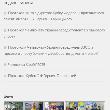
НЕДАВНІ ЗАПИСИ
Протокол 10-го відкритого Кубку Федерації присвяченого
памʼяті лікаря Є. Ф. Гарнич – Гарницького.
Протокол Чемпіонату України серед студентів з гирьового
спорту
Протоколи Чемпіонату України серед учнів ЗЗСО з
гирьового спорту (юнаки – двоєборство, дівчата – ривок)
Чемпіонат Сербії 2025
Протокол. Кубок Є.Ф.Гарнич-Гарницький
Фото