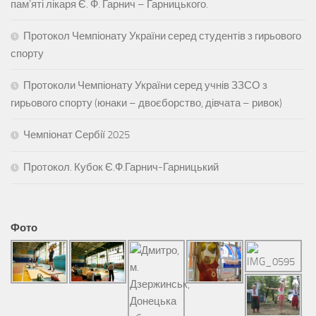
памʼяті лікаря Є. Ф. Гарнич – Гарницького.
Протокол Чемпіонату України серед студентів з гирьового
спорту
Протоколи Чемпіонату України серед учнів ЗЗСО з
гирьового спорту (юнаки – двоєборство, дівчата – ривок)
Чемпіонат Сербії 2025
Протокол. Кубок Є.Ф.Гарнич-Гарницький
Фото