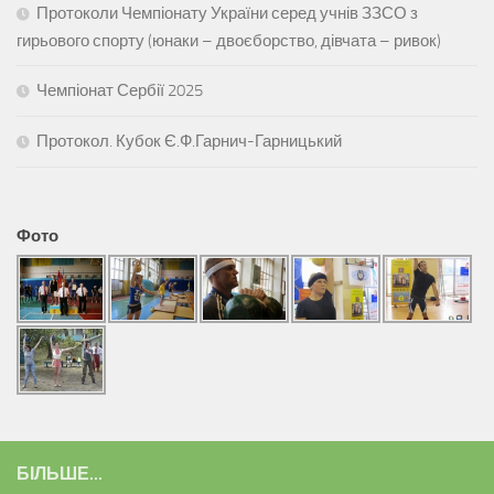
Протоколи Чемпіонату України серед учнів ЗЗСО з
гирьового спорту (юнаки – двоєборство, дівчата – ривок)
Чемпіонат Сербії 2025
Протокол. Кубок Є.Ф.Гарнич-Гарницький
Фото
БІЛЬШЕ...