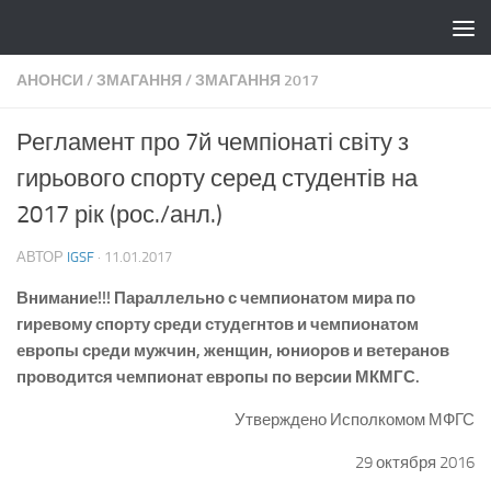
Skip to content
АНОНСИ
/
ЗМАГАННЯ
/
ЗМАГАННЯ 2017
Регламент про 7й чемпіонаті світу з
гирьового спорту серед студентів на
2017 рік (рос./анл.)
АВТОР
IGSF
·
11.01.2017
Внимание!!!
Параллельно с чемпионатом мира по
гиревому спорту среди студегнтов и чемпионатом
европы среди мужчин, женщин, юниоров и ветеранов
проводится чемпионат европы по версии МКМГС.
Утверждено Исполкомом МФГС
29 октября 2016