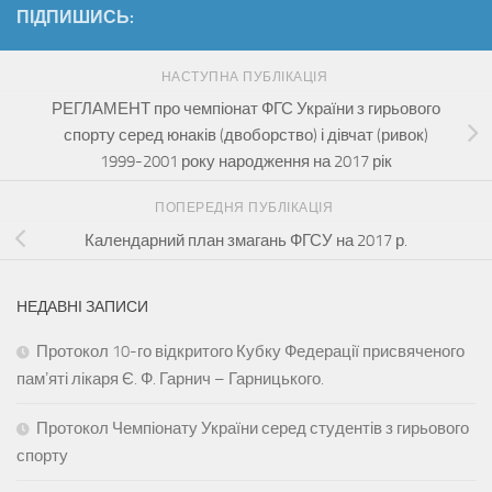
ПІДПИШИСЬ:
НАСТУПНА ПУБЛІКАЦІЯ
РЕГЛАМЕНТ про чемпіонат ФГС України з гирьового
спорту серед юнаків (двоборство) і дівчат (ривок)
1999-2001 року народження на 2017 рік
ПОПЕРЕДНЯ ПУБЛІКАЦІЯ
Календарний план змагань ФГСУ на 2017 р.
НЕДАВНІ ЗАПИСИ
Протокол 10-го відкритого Кубку Федерації присвяченого
памʼяті лікаря Є. Ф. Гарнич – Гарницького.
Протокол Чемпіонату України серед студентів з гирьового
спорту