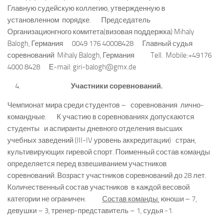
Главную судейскую коллегию, утвержденную в
установленном порядке. Председатель
Организационгного комитета(визовая поддержка) Mihaly
Balogh, Германия 0049 176 40008428 Главный судья
соревнований Mihaly Balogh, Германия Tell. Mobile:+49176
4000 8428 Е-mail: giri-balogh@gmx.de
Участники соревнований.
Чемпионат мира среди студентов – соревнования лично-
командные. К участию в соревнованиях допускаются
студенты и аспиранты дневного отделения высших
учебных заведений (III-IV уровень аккредитации) стран,
культивирующих гиревой спорт. Поименный состав команды
определяется перед взвешиванием участников
соревнований. Возраст участников соревнований до 28 лет.
Количественный состав участников в каждой весовой
категории не ограничен.
Состав команды:
юноши – 7,
девушки – 3, тренер-представитель – 1, судья -1.