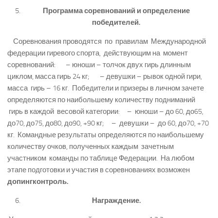
Программа соревнований и определение
победителей.
Соревнования проводятся по правилам Международной
федерации гиревого спорта, действующим на момент
соревнований: – юноши – толчок двух гирь длинным
циклом, масса гирь 24 кг; – девушки – рывок одной гири,
масса гирь – 16 кг. Победители и призеры в личном зачете
определяются по наибольшему количеству подниманий
гирь в каждой весовой категории: – юноши – до 60, до65,
до70, до75, до80, до90, +90 кг; – девушки – до 60, до70, +70
кг. Командные результаты определяются по наибольшему
количеству очков, полученных каждым зачетным
участником команды по таблице Федерации. На любом
этапе подготовки и участия в соревнованиях возможен
допингконтроль.
Награждение.