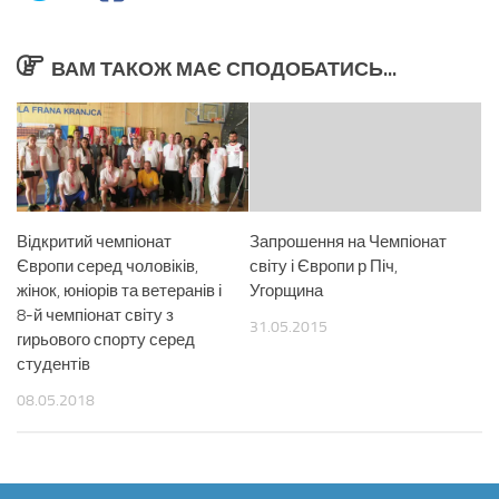
ВАМ ТАКОЖ МАЄ СПОДОБАТИСЬ...
Відкритий чемпіонат
Запрошення на Чемпіонат
Європи серед чоловіків,
світу і Європи р Піч,
жінок, юніорів та ветеранів і
Угорщина
8-й чемпіонат світу з
31.05.2015
гирьового спорту серед
студентів
08.05.2018