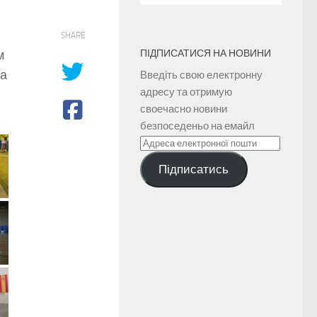
SHARE
ПІДПИСАТИСЯ НА НОВИНИ
м
 а
Введіть свою електронну
адресу та отримую
своечасно новини
безпоседеньо на емайл
Адреса
електронної
Підписатись
пошти