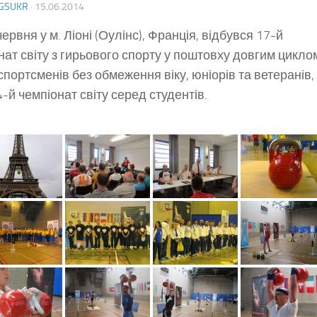
GSUKR
·
15.06.2014
ервня у м. Ліоні (Оулінс), Франція, відбувся 17-й
нат світу з гирьового спорту у поштовху довгим цикло
спортсменів без обмеження віку, юніорів та ветеранів,
4-й чемпіонат світу серед студентів.