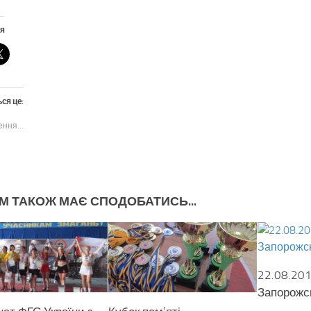
я
ся це:
ення…
М ТАКОЖ МАЄ СПОДОБАТИСЬ...
22.08.201
Запорожск