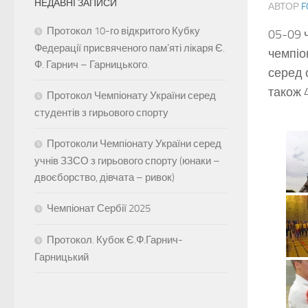
НЕДАВНІ ЗАПИСИ
АВТОР
F
Протокол 10-го відкритого Кубку
05-09 ч
Федерації присвяченого памʼяті лікаря Є.
чемпіо
Ф. Гарнич – Гарницького.
серед 
також 
Протокол Чемпіонату України серед
студентів з гирьового спорту
Протоколи Чемпіонату України серед
учнів ЗЗСО з гирьового спорту (юнаки –
двоєборство, дівчата – ривок)
Чемпіонат Сербії 2025
Протокол. Кубок Є.Ф.Гарнич-
Гарницький