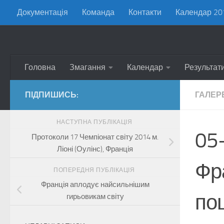
Документація
Команда
Контакти
Календар 20
Skip to content
Головна
Змагання
Календар
Результат
ПІДПИШИСЬ:
ГАЛЕР
НАСТУПНА ПУБЛІКАЦІЯ
05-
Протоколи 17 Чемпіонат світу 2014 м.
Ліоні (Оулінс), Франція
Фра
ПОПЕРЕДНЯ ПУБЛІКАЦІЯ
Франція аплодує найсильнішим
по
гирьовикам світу