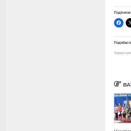
Поділитис
Подобаєть
Завантаж
ВА