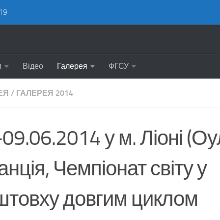
19
и
Відео
Галерея
ФГСУ
ЕЯ
/
ГАЛЕРЕЯ 2014
09.06.2014 у м. Ліоні (Оул
нція, Чемпіонат світу у
штовху довгим циклом