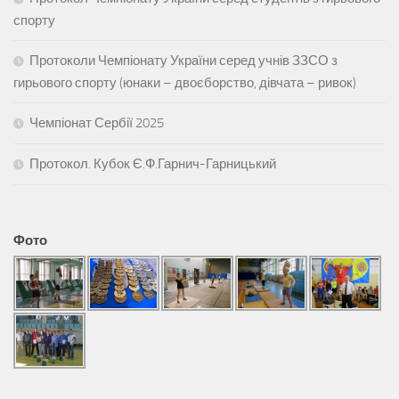
спорту
Протоколи Чемпіонату України серед учнів ЗЗСО з
гирьового спорту (юнаки – двоєборство, дівчата – ривок)
Чемпіонат Сербії 2025
Протокол. Кубок Є.Ф.Гарнич-Гарницький
Фото