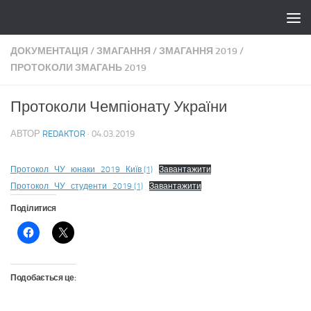
Skip to content
ДОКУМЕНТАЦІЯ
/
ЗМАГАННЯ
/
ЗМАГАННЯ 2019
/
ПРОТОКОЛИ ЗМАГАНЬ 2019
Протоколи Чемпіонату України
АВТОР
REDAKTOR
·
04.03.2019
Протокол_ЧУ_юнаки_2019_Київ (1)
Завантажити
Протокол_ЧУ_студенти_2019 (1)
Завантажити
Поділитися
Подобається це: