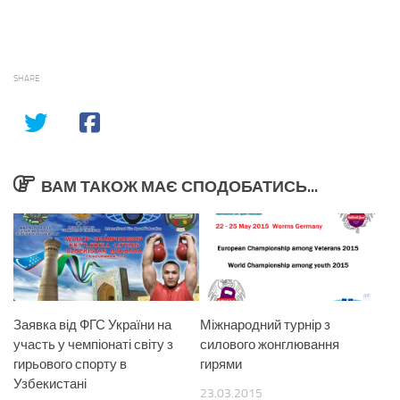
SHARE
ВАМ ТАКОЖ МАЄ СПОДОБАТИСЬ...
Заявка від ФГС України на
Міжнародний турнір з
участь у чемпіонаті світу з
силового жонглювання
гирьового спорту в
гирями
Узбекистані
23.03.2015