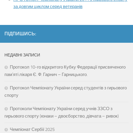
за довгим циклом серед ветеранів
ПІДПИШИСЬ:
НЕДАВНІ ЗАПИСИ
Протокол 10-го відкритого Кубку Федерації присвяченого
памʼяті лікаря Є. Ф. Гарнич – Гарницького.
Протокол Чемпіонату України серед студентів з гирьового
спорту
Протоколи Чемпіонату України серед учнів ЗЗСО з
гирьового спорту (юнаки – двоєборство, дівчата – ривок)
Чемпіонат Сербії 2025