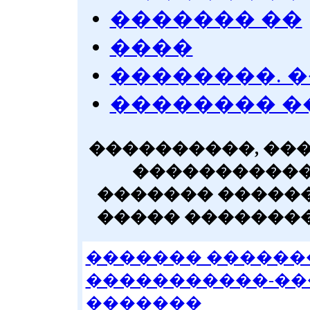
������� ��
����
��������. �
�������� �
����������, ��
�����������
������� �����
����� �������
������� ������
�����������-�
�������