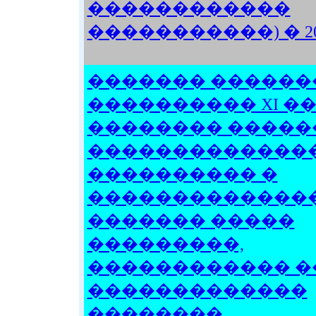
������������
�����������) � 20
������� ������
���������� XI �
�������� �����
�������������
���������� �
�������������
������� �����
���������,
������������ �
�������������
��������