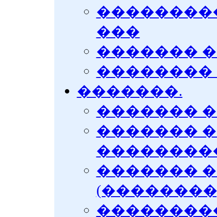
���������
���
������� 
��������
�������.
������� 
������� �
��������
������� 
(��������
��������