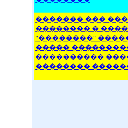
������� ��� ���
�������� � ���
"��������" ����
����� ���������
���������� ���
�������� �����