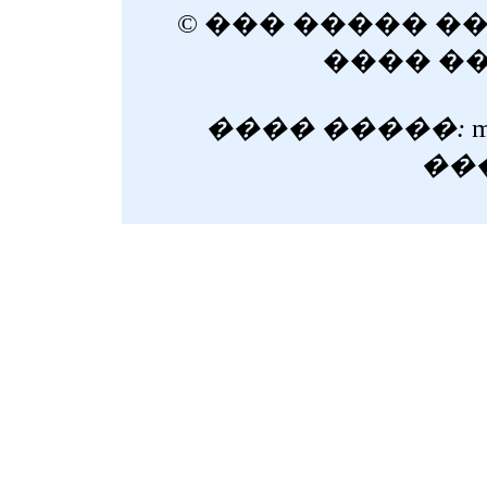
© ��� ����� �
���� �
���� �����:
m
���