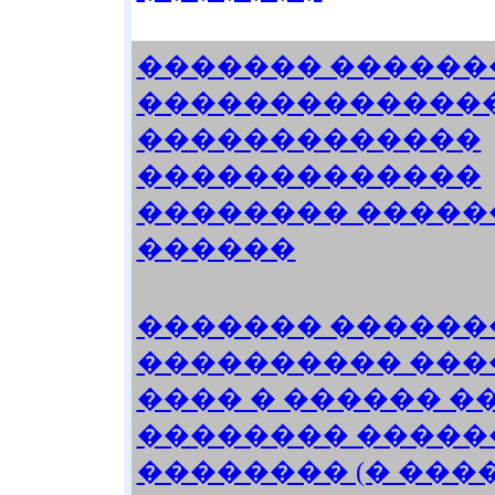
������� ������
��������������
�������������
�������������
�������� �����
������
������� ������
���������� ���
���� � ������ �
�������� �����
�������� (� ���