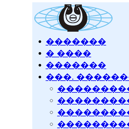
�������
� ����
�������
���. �����
��������� 
��������� 
��������� 
��������� 