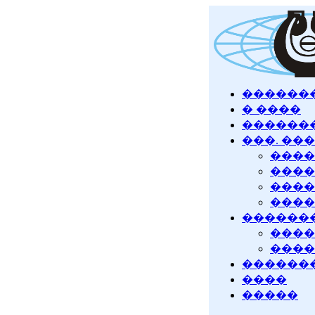
������
� ����
������
���. ��
����
����
����
����
������
����
����
�������
����
�����