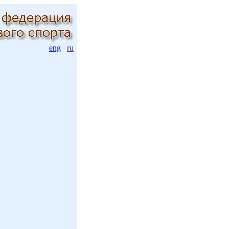
eng
ru