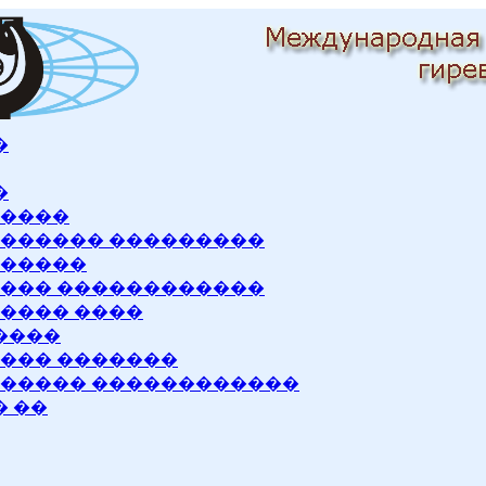
�
�
�����
������ ���������
�����
��� ������������
���� ����
����
��� �������
����� ������������
 ��